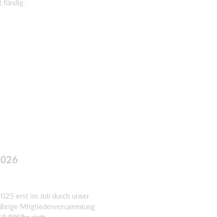
t fündig.
!
2026
2025 erst im Juli durch unser
esjährige Mitgliederversammlung
 19.00Uhr
statt.