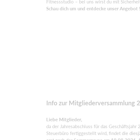
Fitnessstudio – bei uns wirst du mit Sicherhei
Schau dich um und entdecke unser Angebot 
Info zur Mitgliederversammlung 
​Liebe Mitglieder,
da der Jahresabschluss für das Geschäftsjahr 
Steuerbüro fertiggestellt wird, findet die di
erst nach der Sommerpause am
19.08.2026,